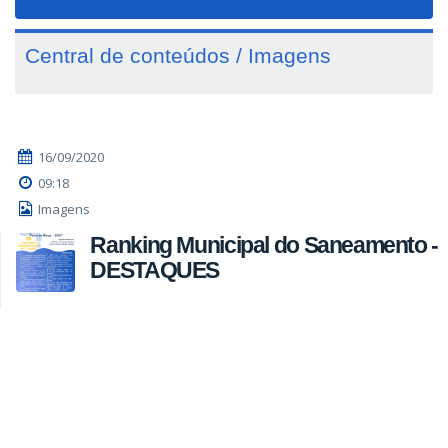
navigat
Central de conteúdos / Imagens
16/09/2020
09:18
Imagens
Ranking Municipal do Saneamento -
DESTAQUES