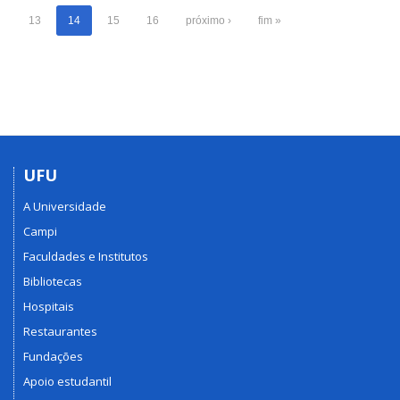
13
14
15
16
próximo ›
fim »
UFU
A Universidade
Campi
Faculdades e Institutos
Bibliotecas
Hospitais
Restaurantes
Fundações
Apoio estudantil