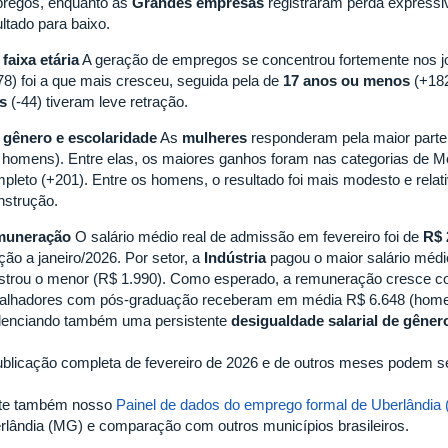
regos, enquanto as
Grandes empresas
registraram perda expressi
ltado para baixo.
 faixa etária
A geração de empregos se concentrou fortemente nos jo
78) foi a que mais cresceu, seguida pela de
17 anos ou menos
(+182
s
(-44) tiveram leve retração.
 gênero e escolaridade
As
mulheres
responderam pela maior parte 
 homens). Entre elas, os maiores ganhos foram nas categorias de M
pleto (+201). Entre os homens, o resultado foi mais modesto e relati
nstrução.
muneração
O salário médio real de admissão em fevereiro foi de
R$ 
ção a janeiro/2026. Por setor, a
Indústria
pagou o maior salário médi
istrou o menor (R$ 1.990). Como esperado, a remuneração cresce co
balhadores com pós-graduação receberam em média R$ 6.648 (homen
denciando também uma persistente
desigualdade salarial de gêner
ublicação completa de fevereiro de 2026 e de outros meses podem s
ite também nosso
Painel de dados do emprego formal de Uberlândia
rlândia (MG) e comparação com outros municípios brasileiros.