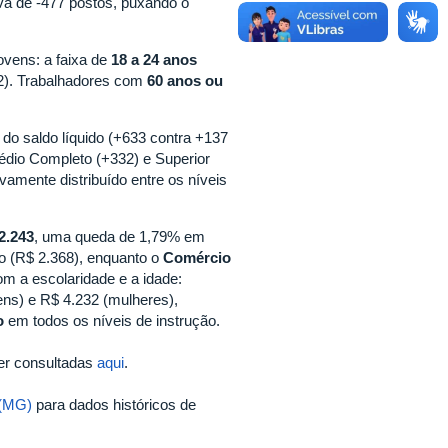
va de -477 postos, puxando o
vens: a faixa de
18 a 24 anos
). Trabalhadores com
60 anos ou
do saldo líquido (+633 contra +137
édio Completo (+332) e Superior
vamente distribuído entre os níveis
2.243
, uma queda de 1,79% em
o (R$ 2.368), enquanto o
Comércio
m a escolaridade e a idade:
s) e R$ 4.232 (mulheres),
o
em todos os níveis de instrução.
er consultadas
aqui
.
 (MG)
para dados históricos de