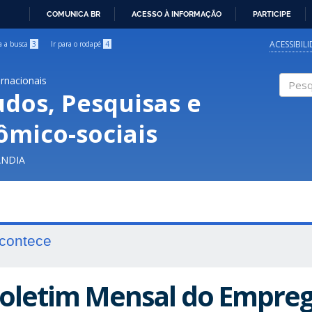
COMUNICA BR
ACESSO À INFORMAÇÃO
PARTICIPE
IR
PARA
ACESSIBIL
ra a busca
3
Ir para o rodapé
4
O
CONTEÚDO
ernacionais
udos, Pesquisas e
Pesqui
ômico-sociais
ÂNDIA
contece
oletim Mensal do Empreg