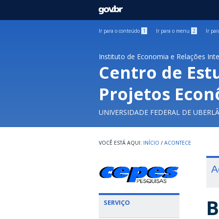
GOVBR
Ir para o conteúdo
1
Ir para o menu
2
Ir pa
Instituto de Economia e Relações Int
Centro de Est
Projetos Econ
UNIVERSIDADE FEDERAL DE UBERL
INÍCIO
/
ACONTECE
A
B
SERVIÇO