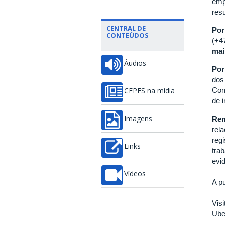
emp
resu
CENTRAL DE
Por
CONTEÚDOS
(+4
mai
Áudios
Por
dos
Com
CEPES na mídia
de i
Re
Imagens
rela
reg
Links
tra
evi
Vídeos
A p
Vis
Ube