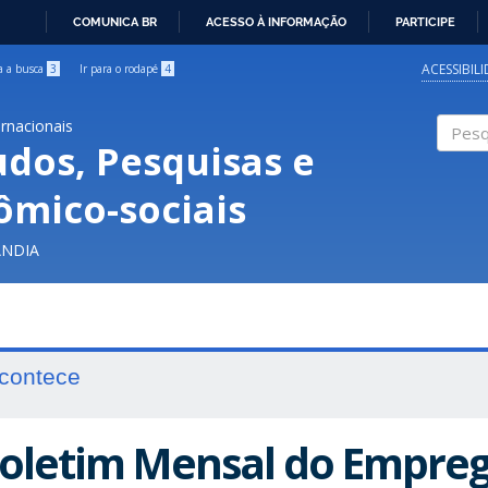
COMUNICA BR
ACESSO À INFORMAÇÃO
PARTICIPE
IR
PARA
ACESSIBIL
ra a busca
3
Ir para o rodapé
4
O
CONTEÚDO
ernacionais
udos, Pesquisas e
Pesqui
ômico-sociais
ÂNDIA
contece
oletim Mensal do Empreg