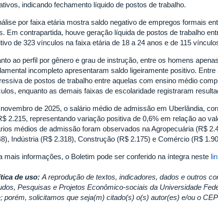
ativos, indicando fechamento líquido de postos de trabalho.
nálise por faixa etária mostra saldo negativo de empregos formais e
s. Em contrapartida, houve geração líquida de postos de trabalho en
tivo de 323 vínculos na faixa etária de 18 a 24 anos e de 115 vínculo
nto ao perfil por gênero e grau de instrução, entre os homens apena
damental incompleto apresentaram saldo ligeiramente positivo. Entre
ressiva de postos de trabalho entre aquelas com ensino médio compl
culos, enquanto as demais faixas de escolaridade registraram resulta
novembro de 2025, o salário médio de admissão em Uberlândia, corri
R$ 2.215, representando variação positiva de 0,6% em relação ao val
ários médios de admissão foram observados na Agropecuária (R$ 2.4
48), Indústria (R$ 2.318), Construção (R$ 2.175) e Comércio (R$ 1.90
a mais informações, o Boletim pode ser conferido na íntegra neste
li
ítica de uso:
A reprodução de textos, indicadores, dados e outros co
udos, Pesquisas e Projetos Econômico-sociais da Universidade Fed
re; porém, solicitamos que seja(m) citado(s) o(s) autor(es) e/ou o C