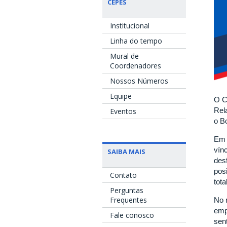
CEPES
Institucional
Linha do tempo
Mural de
Coordenadores
Nossos Números
Equipe
O C
Rel
Eventos
o B
Em 
vín
SAIBA MAIS
des
pos
Contato
tota
Perguntas
Frequentes
No 
emp
Fale conosco
sen