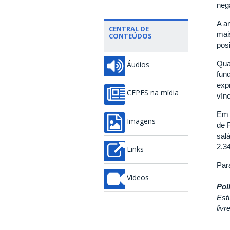
neg
A a
CENTRAL DE
mai
CONTEÚDOS
posi
Qua
Áudios
fun
exp
CEPES na mídia
vín
Em 
Imagens
de 
sal
2.3
Links
Par
Vídeos
Pol
Est
liv