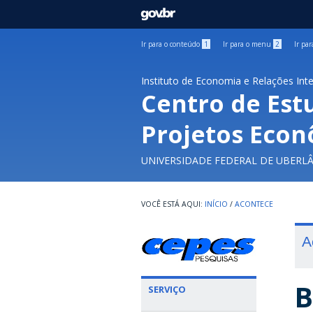
GOVBR
Ir para o conteúdo
1
Ir para o menu
2
Ir pa
Instituto de Economia e Relações Int
Centro de Est
Projetos Econ
UNIVERSIDADE FEDERAL DE UBERL
INÍCIO
/
ACONTECE
A
B
SERVIÇO