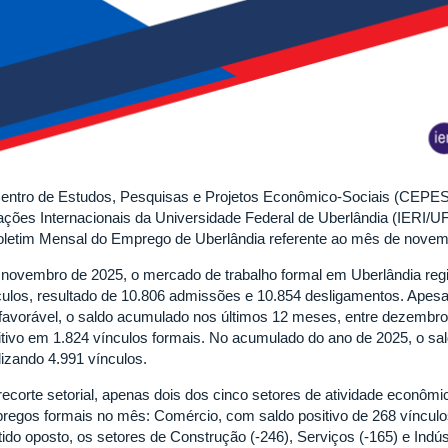
entro de Estudos, Pesquisas e Projetos Econômico-Sociais (CEPES),
ações Internacionais da Universidade Federal de Uberlândia (IERI/UFU
oletim Mensal do Emprego de Uberlândia referente ao mês de novem
novembro de 2025, o mercado de trabalho formal em Uberlândia regis
culos, resultado de 10.806 admissões e 10.854 desligamentos. Ape
favorável, o saldo acumulado nos últimos 12 meses, entre dezembro
itivo em 1.824 vínculos formais. No acumulado do ano de 2025, o s
lizando 4.991 vínculos.
recorte setorial, apenas dois dos cinco setores de atividade econôm
regos formais no mês: Comércio, com saldo positivo de 268 vínculo
tido oposto, os setores de Construção (-246), Serviços (-165) e Indús