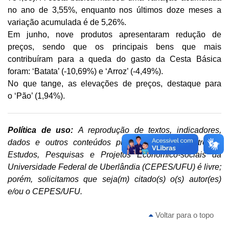
no ano de 3,55%, enquanto nos últimos doze meses a
variação acumulada é de 5,26%.
Em junho, nove produtos apresentaram redução de
preços, sendo que os principais bens que mais
contribuíram para a queda do gasto da Cesta Básica
foram: ‘Batata’ (-10,69%) e ‘Arroz’ (-4,49%).
No que tange, as elevações de preços, destaque para
o ‘Pão’ (1,94%).
Política de uso:
A reprodução de textos, indicadores,
dados e outros conteúdos publicados pelo Centro de
Estudos, Pesquisas e Projetos Econômico-sociais da
Universidade Federal de Uberlândia (CEPES/UFU) é livre;
porém, solicitamos que seja(m) citado(s) o(s) autor(es)
e/ou o CEPES/UFU.
Voltar para o topo