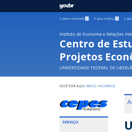
GOVBR
Ir para o conteúdo
1
Ir para o menu
2
Ir pa
Instituto de Economia e Relações Int
Centro de Est
Projetos Econ
UNIVERSIDADE FEDERAL DE UBERL
INÍCIO
/
ACONTECE
A
U
SERVIÇO