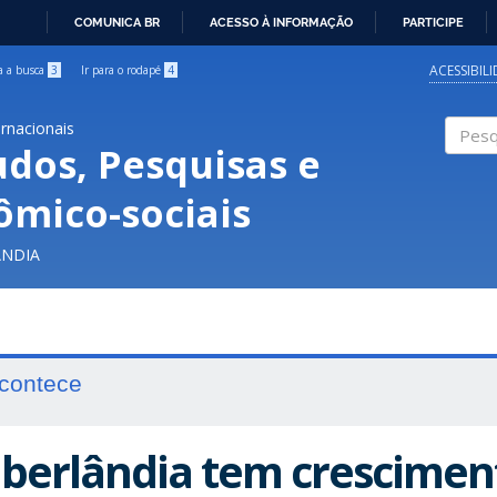
COMUNICA BR
ACESSO À INFORMAÇÃO
PARTICIPE
IR
PARA
ACESSIBIL
ra a busca
3
Ir para o rodapé
4
O
CONTEÚDO
ernacionais
udos, Pesquisas e
Pesqui
ômico-sociais
ÂNDIA
contece
berlândia tem crescimen