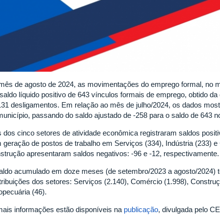
mês de agosto de 2024, as movimentações do emprego formal, no mu
saldo líquido positivo de 643 vínculos formais de emprego, obtido da
131 desligamentos. Em relação ao mês de julho/2024, os dados mos
município, passando do saldo ajustado de -258 para o saldo de 643 
s dos cinco setores de atividade econômica registraram saldos posi
 geração de postos de trabalho em Serviços (334), Indústria (233) e
strução apresentaram saldos negativos: -96 e -12, respectivamente.
aldo acumulado em doze meses (de setembro/2023 a agosto/2024) tota
tribuições dos setores: Serviços (2.140), Comércio (1.998), Construçã
opecuária (46).
ais informações estão disponíveis na
publicação
, divulgada pelo 