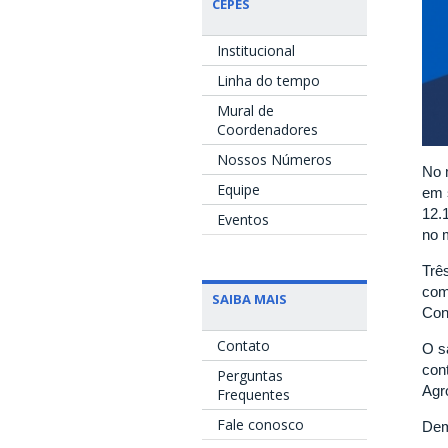
CEPES
Institucional
Linha do tempo
Mural de
Coordenadores
Nossos Números
No 
Equipe
em 
12.
Eventos
no 
Trê
com
SAIBA MAIS
Con
Contato
O s
con
Perguntas
Agr
Frequentes
Fale conosco
Dem