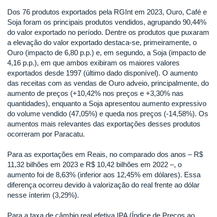
Dos 76 produtos exportados pela RGInt em 2023, Ouro, Café e
Soja foram os principais produtos vendidos, agrupando 90,44%
do valor exportado no período. Dentre os produtos que puxaram
a elevação do valor exportado destaca-se, primeiramente, o
Ouro (impacto de 6,80 p.p.) e, em segundo, a Soja (impacto de
4,16 p.p.), em que ambos exibiram os maiores valores
exportados desde 1997 (último dado disponível). O aumento
das receitas com as vendas de Ouro adveio, principalmente, do
aumento de preços (+10,42% nos preços e +3,30% nas
quantidades), enquanto a Soja apresentou aumento expressivo
do volume vendido (47,05%) e queda nos preços (-14,58%). Os
aumentos mais relevantes das exportações desses produtos
ocorreram por Paracatu.
Para as exportações em Reais, no comparado dos anos – R$
11,32 bilhões em 2023 e R$ 10,42 bilhões em 2022 –, o
aumento foi de 8,63% (inferior aos 12,45% em dólares). Essa
diferença ocorreu devido à valorização do real frente ao dólar
nesse ínterim (3,29%).
Para a taxa de câmbio real efetiva IPA (Índice de Preços ao