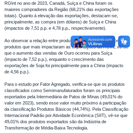
RGInt no ano de 2023, Canadá, Suíça e China foram os
maiores compradores da Região (68,21% das exportações
totais). Quanto à elevação das exportações, destacam-se,
principalmente, as compra (em dólares) de Suíça e China
(impactos de 7,51 p.p. e 4,78 p.p., respectivamente).
Ao observar a relação entre produto e destino/país, para os
produtos que mais impactaram as exportações da RGInt, vê-se
que o aumento das vendas de Ouro ocorreu para Suíça
(impacto de 7,52 p.p.), enquanto o crescimento das
exportações de Soja foi principalmente para a China (impacto
de 4,56 p.p.).
Para o estudo por Fator Agregado, verifica-se que os produtos
classificados como Semimanufaturados foram os principais
exportados pela Intermediária de Patos de Minas (49,01% do
valor em 2023), sendo esse valor muito próximo à participação
da classificação Produtos Básicos (44,74%). Pela Classificação
Internacional Padrão por Atividade Econômica (SIIT), vê-se que
49,01% dos produtos exportados são da Indústria de
Transformação de Média-Baixa Tecnologia.