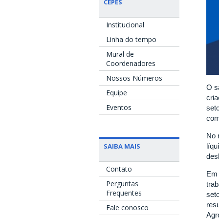
CEPES
Institucional
Linha do tempo
Mural de
Coordenadores
Nossos Números
O s
Equipe
cri
Eventos
set
com
No 
SAIBA MAIS
líq
des
Contato
Em 
Perguntas
tra
Frequentes
set
res
Fale conosco
Agr