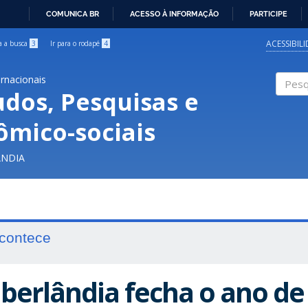
COMUNICA BR
ACESSO À INFORMAÇÃO
PARTICIPE
IR
PARA
ACESSIBIL
ra a busca
3
Ir para o rodapé
4
O
CONTEÚDO
ernacionais
udos, Pesquisas e
Pesqui
ômico-sociais
ÂNDIA
contece
berlândia fecha o ano de