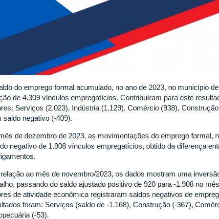
aldo do emprego formal acumulado, no ano de 2023, no município de U
ação de 4.309 vínculos empregatícios. Contribuíram para este resul
ores: Serviços (2.023), Indústria (1.129), Comércio (938), Construçã
 saldo negativo (-409).
mês de dezembro de 2023, as movimentações do emprego formal, no
uido negativo de 1.908 vínculos empregatícios, obtido da diferença e
ligamentos.
relação ao mês de novembro/2023, os dados mostram uma inversão 
balho, passando do saldo ajustado positivo de 920 para -1.908 no m
ores de atividade econômica registraram saldos negativos de empre
ultados foram: Serviços (saldo de -1.168), Construção (-367), Comérci
opecuária (-53).