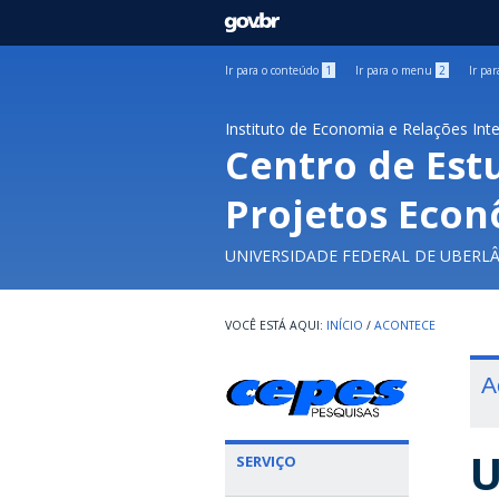
GOVBR
Ir para o conteúdo
1
Ir para o menu
2
Ir pa
Instituto de Economia e Relações Int
Centro de Est
Projetos Econ
UNIVERSIDADE FEDERAL DE UBERL
INÍCIO
/
ACONTECE
A
U
SERVIÇO