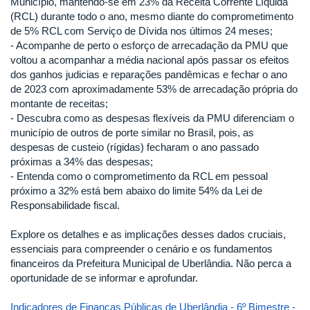
Município, mantendo-se em 23% da Receita Corrente Líquida
(RCL) durante todo o ano, mesmo diante do comprometimento
de 5% RCL com Serviço de Dívida nos últimos 24 meses;
- Acompanhe de perto o esforço de arrecadação da PMU que
voltou a acompanhar a média nacional após passar os efeitos
dos ganhos judicias e reparações pandêmicas e fechar o ano
de 2023 com aproximadamente 53% de arrecadação própria do
montante de receitas;
- Descubra como as despesas flexíveis da PMU diferenciam o
município de outros de porte similar no Brasil, pois, as
despesas de custeio (rígidas) fecharam o ano passado
próximas a 34% das despesas;
- Entenda como o comprometimento da RCL em pessoal
próximo a 32% está bem abaixo do limite 54% da Lei de
Responsabilidade fiscal.
Explore os detalhes e as implicações desses dados cruciais,
essenciais para compreender o cenário e os fundamentos
financeiros da Prefeitura Municipal de Uberlândia. Não perca a
oportunidade de se informar e aprofundar.
Indicadores de Finanças Públicas de Uberlândia - 6º Bimestre -