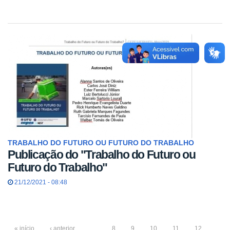
TRABALHO DO FUTURO OU FUTURO DO TRABALHO
Publicação do "Trabalho do Futuro ou
Futuro do Trabalho"
21/12/2021 - 08:48
« início
‹ anterior
…
8
9
10
11
12