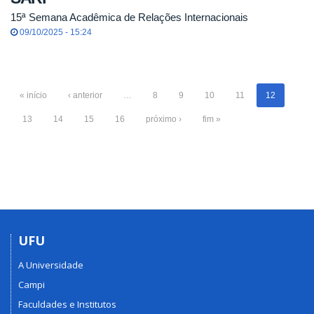
15ª Semana Acadêmica de Relações Internacionais
09/10/2025 - 15:24
« início
‹ anterior
…
8
9
10
11
12
13
14
15
16
próximo ›
fim »
UFU
A Universidade
Campi
Faculdades e Institutos