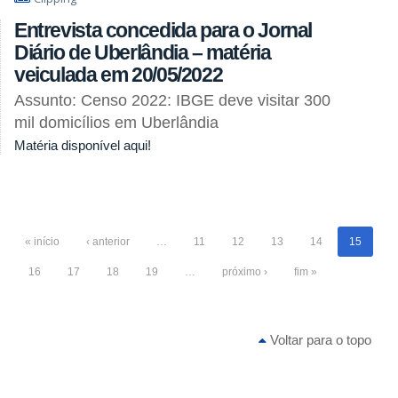
Entrevista concedida para o Jornal
Diário de Uberlândia – matéria
veiculada em 20/05/2022
Assunto: Censo 2022: IBGE deve visitar 300
mil domicílios em Uberlândia
Matéria disponível aqui!
« início
‹ anterior
…
11
12
13
14
15
16
17
18
19
…
próximo ›
fim »
Voltar para o topo