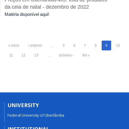
da ceia de natal - dezembro de 2022
Matéria disponível aqui!
« início
‹ anterior
…
5
6
7
8
9
10
11
12
13
…
próximo ›
fim »
UNIVERSITY
Federal University of Uberlândia
INSTITUTIONAL