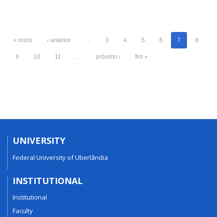
« início
‹ anterior
…
3
4
5
6
7
8
9
10
11
…
próximo ›
fim »
UNIVERSITY
Federal University of Uberlândia
INSTITUTIONAL
Institutional
Faculty