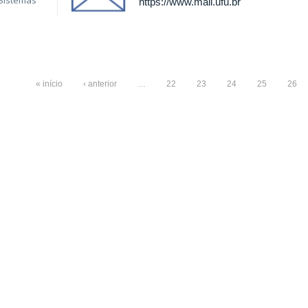
Sistemas
https://www.mail.ufu.br
« início
‹ anterior
…
22
23
24
25
26