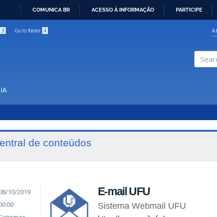
COMUNICA BR
ACESSO À INFORMAÇÃO
PARTICIPE
IR
PARA
A
3
Go to footer
4
O
CONTEÚDO
Search
IA
entral de conteúdos
E-mail UFU
08/10/2019
00:00
Sistema Webmail UFU