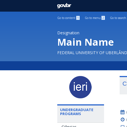
GOVBR
Go to content
1
Go to menu
2
Go to search
Designation
Main Name
FEDERAL UNIVERSITY OF UBERLÂND
C
UNDERGRADUATE
PROGRAMS
Ciências