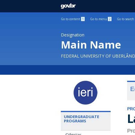
GOVBR
Go to content
1
Go to menu
2
Go to search
Designation
Main Name
FEDERAL UNIVERSITY OF UBERLÂND
E
PR
L
UNDERGRADUATE
PROGRAMS
Pro
Ciências