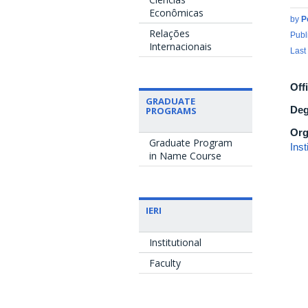
Econômicas
by
P
Relações
Publ
Internacionais
Last
Off
GRADUATE
Deg
PROGRAMS
Org
Graduate Program
Ins
in Name Course
IERI
Institutional
Faculty