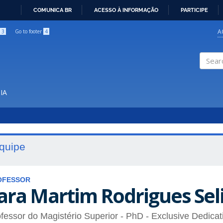
COMUNICA BR
ACESSO À INFORMAÇÃO
PARTICIPE
IR
PARA
A
3
Go to footer
4
O
CONTEÚDO
Search
IA
quipe
OFESSOR
ara Martim Rodrigues Sel
fessor do Magistério Superior
- PhD
- Exclusive Dedicat