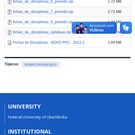
fichas_de_disciplinas_6_periodo.zip
1.72 MB
fichas_de_disciplinas_7_periodo.zip
2.71 MB
fichas_de_disciplinas_8_periodo.zip
1.44 MB
fichas_de_disciplinas_optativas.zip
11.94 MB
Fichas de Disciplinas - NOVO PPC - 2022-2
2.89 MB
Tópicos:
projeto pedagógico
UNIVERSITY
Federal University of Uberlândia
INSTITUTIONAL