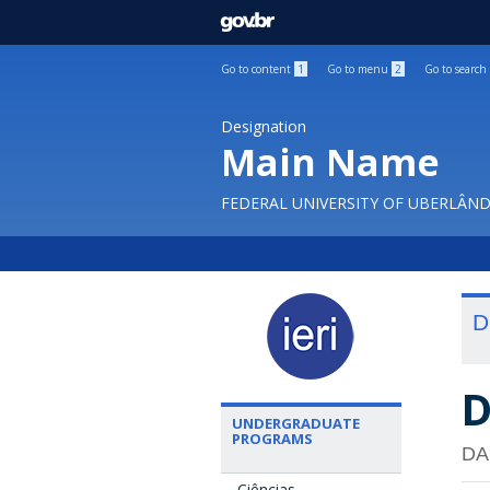
GOVBR
Go to content
1
Go to menu
2
Go to search
Designation
Main Name
FEDERAL UNIVERSITY OF UBERLÂND
D
D
UNDERGRADUATE
PROGRAMS
DA
Ciências