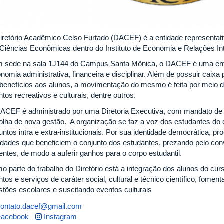
iretório Acadêmico Celso Furtado (DACEF) é a entidade representat
Ciências Econômicas dentro do Instituto de Economia e Relações Int
 sede na sala 1J144 do Campus Santa Mônica, o DACEF é uma entid
nomia administrativa, financeira e disciplinar. Além de possuir caixa 
benefícios aos alunos, a movimentação do mesmo é feita por meio d
tos recreativos e culturais, dentre outros.
ACEF é administrado por uma Diretoria Executiva, com mandato de 
olha de nova gestão. A organização se faz a voz dos estudantes d
ntos intra e extra-institucionais. Por sua identidade democrática, pr
vidades que beneficiem o conjunto dos estudantes, prezando pelo con
entes, de modo a auferir ganhos para o corpo estudantil.
o parte do trabalho do Diretório está a integração dos alunos do cu
tos e serviços de caráter social, cultural e técnico científico, fomen
stões escolares e suscitando eventos culturais
contato.dacef@gmail.com
Facebook
Instagram