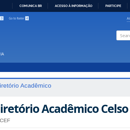
COMUNICA BR
ACESSO À INFORMAÇÃO
PARTICIPE
IR
PARA
A
3
Go to footer
4
O
CONTEÚDO
Search
IA
iretório Acadêmico
iretório Acadêmico Celso
CEF