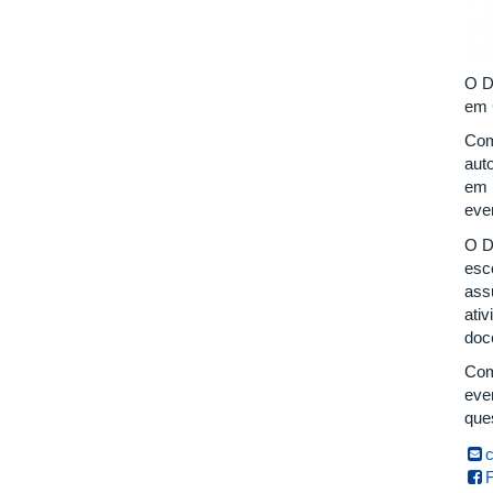
O D
em 
Com
auto
em 
even
O D
esc
assu
ati
doc
Com
even
que