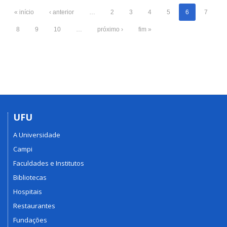
« início
‹ anterior
…
2
3
4
5
6
7
8
9
10
…
próximo ›
fim »
UFU
A Universidade
Campi
Faculdades e Institutos
Bibliotecas
Hospitais
Restaurantes
Fundações