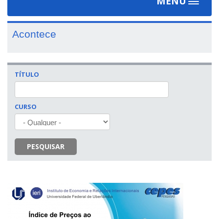
MENU
Toggle
navigat
Acontece
TÍTULO
CURSO
PESQUISAR