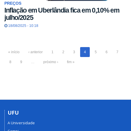
PREÇOS
Inflação em Uberlândia fica em 0,10% em
julho/2025
18/08/2025 - 10:18
« início
‹ anterior
1
2
3
4
5
6
7
8
9
…
próximo ›
fim »
UFU
A Universidade
Campi