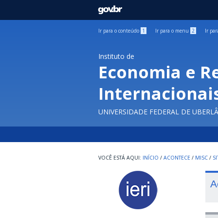
GOVBR
Ir para o conteúdo
1
Ir para o menu
2
Ir pa
Instituto de
Economia e R
Internacionai
UNIVERSIDADE FEDERAL DE UBERL
INÍCIO
/
ACONTECE
/
MISC
/
SI
A