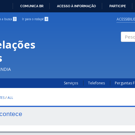
COMUNICA BR
ACESSO À INFORMAÇÃO
PARTICIPE
IR
PARA
ACESSIBIL
ra a busca
3
Ir para o rodapé
4
O
CONTEÚDO
elações
Pesqui
s
ÂNDIA
Serviços
Telefones
Perguntas 
TES
/
ALL
contece