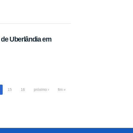
a de Uberlândia em
15
16
próximo ›
fim »