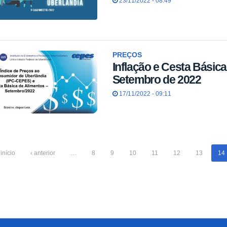
23/11/2022 - 08:49
PREÇOS
Inflação e Cesta Básic
Setembro de 2022
17/11/2022 - 09:11
 início
‹ anterior
…
8
9
10
11
12
13
14