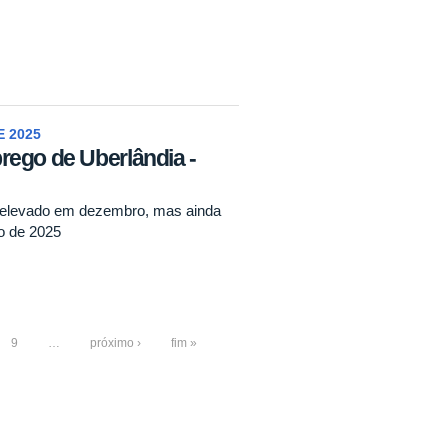
 2025
rego de Uberlândia -
vo elevado em dezembro, mas ainda
no de 2025
9
…
próximo ›
fim »