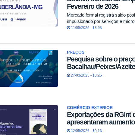
Fevereiro de 2026
Mercado formal registra saldo pos
impulsionado por serviços e micr
11/05/2026 - 13:53
PREÇOS
Pesquisa sobre o preç
Bacalhau/Peixes/Azeit
27/03/2026 - 10:25
COMÉRCIO EXTERIOR
Exportações da RGInt 
apresentaram aumento
12/05/2026 - 10:13