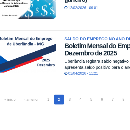
12/02/2026 - 09:01
SALDO DO EMPREGO NO ANO DE
Boletim Mensal do Emp
Dezembro de 2025
Uberlândia registra saldo negati
apresenta saldo positivo para o a
01/04/2026 - 11:21
« início
‹ anterior
1
2
3
4
5
6
7
8