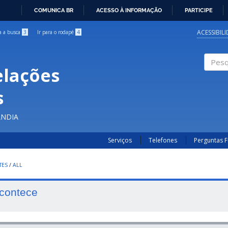
COMUNICA BR
ACESSO À INFORMAÇÃO
PARTICIPE
IR
PARA
ACESSIBIL
ra a busca
3
Ir para o rodapé
4
O
CONTEÚDO
elações
Pesqui
s
ÂNDIA
Serviços
Telefones
Perguntas 
TES
/
ALL
contece