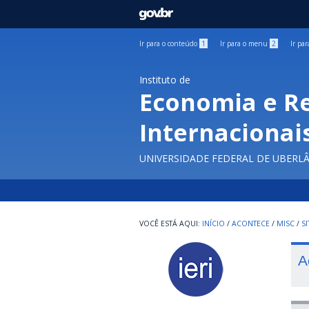
GOVBR
Ir para o conteúdo
1
Ir para o menu
2
Ir pa
Instituto de
Economia e R
Internacionai
UNIVERSIDADE FEDERAL DE UBERL
INÍCIO
/
ACONTECE
/
MISC
/
SI
A